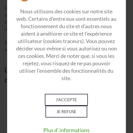
Dans une démarche d’amélioration continue, nous
Nous utilisons des cookies sur notre site
accompagnons les Dirigeants, sensibilisons les managers et
web. Certains d’entre eux sont essentiels au
éveillons les collaborateurs à l’intelligence émotionnelle et
fonctionnement du site et d’autres nous
relationnelle.
aident à améliorer ce site et l’expérience
utilisateur (cookies traceurs). Vous pouvez
Selon l’Organisation Internationale du Travail (OIT), la santé
décider vous-même si vous autorisez ou non
au travail requiert une approche multifactorielle.
ces cookies. Merci de noter que, si vous les
rejetez, vous risquez de ne pas pouvoir
La santé au travail vise 3 objectifs
utiliser l’ensemble des fonctionnalités du
site.
distincts :
Maintenir un haut degré de bien-être physique, mental
J'ACCEPTE
et social.
JE REFUSE
Prévenir les risques auxquels sont exposés les salariés
sur leur lieu de travail et ainsi les protéger de tous
dommages.
Plus d' informations