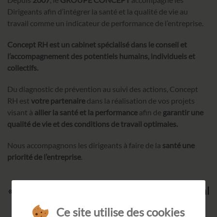
Dirigeants afin d’intégrer la santé et la qualité de vie au
travail comme un indicateur de performance de l’entreprise.
Concept RH est un cabinet spécialisé dans le conseil et
l’accompagnement des potentiels humains, individuels et
collectifs.
Du diagnostic de prévention au suivi des actions, Concept
RH est
votre partenaire
dans la réalisation de vos projets
visant à
allier la santé et la performance
afin de
garantir une
qualité de vie et des conditions de travail optimales.
Nous accompagnons les dirigeants à faire de la
santé une
priorité de l’entreprise
.
er
« Faire de la santé le 1
acte managérial
en entreprise ! »
Ce site utilise des cookies