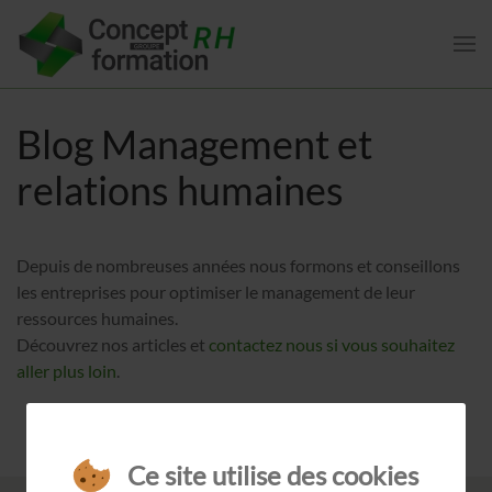
Blog Management et
relations humaines
Depuis de nombreuses années nous formons et conseillons
les entreprises pour optimiser le management de leur
ressources humaines.
Découvrez nos articles et
contactez nous si vous souhaitez
aller plus loin
.
Ce site utilise des cookies