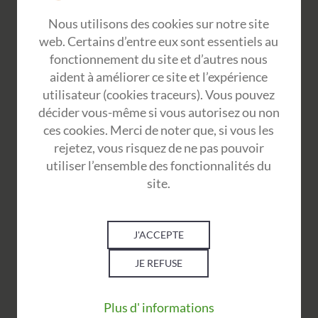
Nous utilisons des cookies sur notre site
web. Certains d’entre eux sont essentiels au
fonctionnement du site et d’autres nous
aident à améliorer ce site et l’expérience
utilisateur (cookies traceurs). Vous pouvez
décider vous-même si vous autorisez ou non
Expert en Ressources Humaines et Management
ces cookies. Merci de noter que, si vous les
rejetez, vous risquez de ne pas pouvoir
Concept RH
utiliser l’ensemble des fonctionnalités du
895 avenue de la Gare
site.
42210 Montrond-Les-Bains
06 23 74 92 37
J'ACCEPTE
JE REFUSE
Plus d' informations