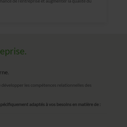
mance de l’entreprise et augmenter la qualité du
eprise.
rne.
e développer les compétences relationnelles des
écifiquement adaptés à vos besoins en matière de :