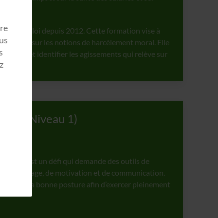
e.
tre
ni par la loi depuis 2012. Cette formation vise à
ous
re légal et sur les notions de harcèlement moral. Elle
s
s aider et identifier les agissements qui relève sur
z
mité (Niveau 1)
 manager est un défi qui demande des outils de
de pilotage, de motivation et de communication.
trouver la bonne posture afin d’exercer pleinement