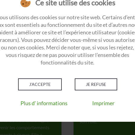
Ce site utilise des cookies
l’organisation de l’entrepris
des salariés et sur
nt de la santé et de la
us utilisons des cookies sur notre site web. Certains d’en
Le harcèlement moral est pu
 cadre règlementaire, savoir
x sont essentiels au fonctionnement du site et d’autres n
vous sensibiliser sur le cad
aident à améliorer ce site et l’expérience utilisateur (cookie
a également pour but de vou
traceurs). Vous pouvez décider vous-même si vous autorise
harcèlement.
ou non ces cookies. Merci de noter que, si vous les rejetez,
vous risquez de ne pas pouvoir utiliser l’ensemble des
fonctionnalités du site.
Manager de proxi
J'ACCEPTE
JE REFUSE
4 jours – 28 heures
nté des salariés et sur
Avoir la responsabilité de
Plus d' informations
Imprimer
management, des méthodes 
Le manager doit également 
 Au-delà du cadre légal,
son rôle.
évenir les comportements
ents à risque. Elle a