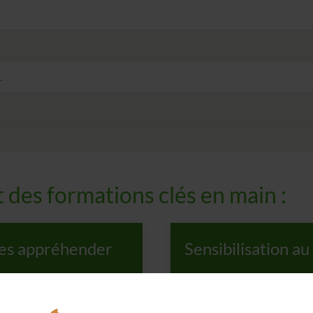
.
des formations clés en main :
 les appréhender
Sensibilisation a
1 jour – 7 heures
Le harcèlement moral au tra