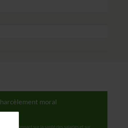
u harcèlement moral
vail a un impact sur la santé des salariés et sur