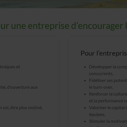
our une entreprise d’encourager 
Pour l’entrepri
hniques et
Développer la compét
concurrents,
Fidéliser ses potent
lité, d’ouverture aux
le turn-over,
Renforcer la cultur
et la performance co
 soi, être plus motivé,
Valoriser le capital
équipes,
Stimuler la motivat