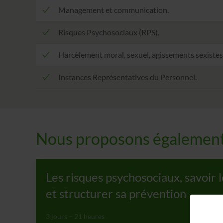
Management et communication.
Risques Psychosociaux (RPS).
Harcèlement moral, sexuel, agissements sexistes
Instances Représentatives du Personnel.
Nous proposons également 
Les risques psychosociaux, savoir
et structurer sa prévention
3 jours – 21 heures