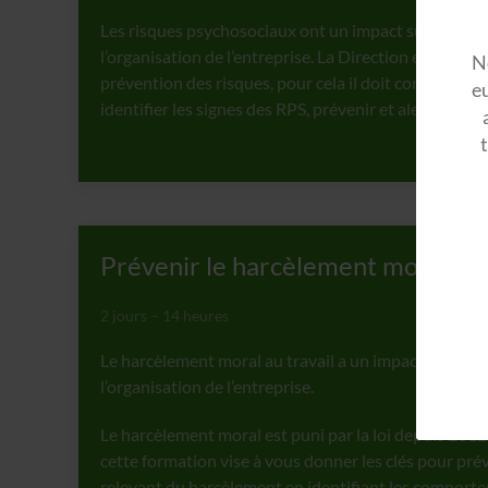
Les risques psychosociaux ont un impact sur la santé 
l’organisation de l’entreprise. La Direction est le gara
No
prévention des risques, pour cela il doit connaître le
eu
identifier les signes des RPS, prévenir et alerter.
Prévenir le harcèlement moral
2 jours – 14 heures
Le harcèlement moral au travail a un impact sur la sa
l’organisation de l’entreprise.
Le harcèlement moral est puni par la loi depuis 2012.
cette formation vise à vous donner les clés pour pr
relevant du harcèlement en identifiant les comportem