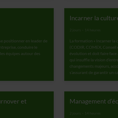
Incarner la cultu
2 jours – 14 heures
se positionner en leader de
La formation « Incarner la
ntreprise, conduire le
(CODIR, COMEX, Conseil d’a
 les équipes autour des
évolution et doit faire face
qui insuffle la vision d’entr
changements majeurs, acco
s’assurant de garantir un c
turnover et
Management d’équ
2 jours – 14 heures