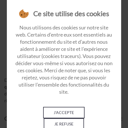
Ce site utilise des cookies
Nous utilisons des cookies sur notre site
web. Certains d’entre eux sont essentiels au
fonctionnement du site et d’autres nous
aident à améliorer ce site et l’expérience
utilisateur (cookies traceurs). Vous pouvez
décider vous-même si vous autorisez ou non
ces cookies. Merci de noter que, si vous les
rejetez, vous risquez de ne pas pouvoir
Dans une
démarche d’amélioration continue de la santé,
utiliser l’ensemble des fonctionnalités du
qualité de vie et conditions de travail
, nous vous proposons
site.
de vous accompagner du
diagnostic de prévention
des
risques psychosociaux à la mise en place des actions.
J'ACCEPTE
Cette démarche peut être globale ou modulable :
JE REFUSE