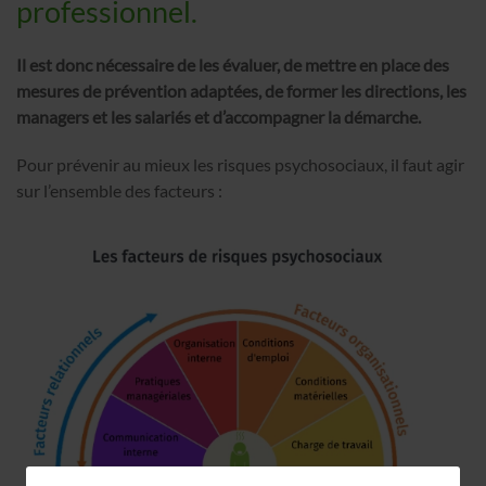
professionnel.
Il est donc nécessaire de les évaluer, de mettre en place des
mesures de prévention adaptées, de former les directions, les
managers et les salariés et d’accompagner la démarche.
Pour prévenir au mieux les risques psychosociaux, il faut agir
sur l’ensemble des facteurs :