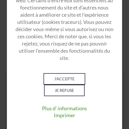
web. Certains d’entre eux sont essentiels au
l’entreprise.
fonctionnement du site et d’autres nous
aident à améliorer ce site et l’expérience
LIRE LA SUITE...
utilisateur (cookies traceurs). Vous pouvez
décider vous-même si vous autorisez ou non
ces cookies. Merci de noter que, si vous les
Management & Communication
rejetez, vous risquez de ne pas pouvoir
utiliser l’ensemble des fonctionnalités du
Durée / Recyclage / Validité
site.
7 heures soit 1 jour
J'ACCEPTE
Formation - S'ENGAGER
DANS UNE DEMARCHE
JE REFUSE
SQVCT
Plus d' informations
Imprimer
La Qualité de Vie et les Conditions de Travail
(QVCT) constitue un besoin sociétal important.